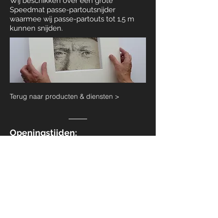
Wij beschikken over een grote
Speedmat passe-partoutsnijder
waarmee wij passe-partouts tot 1,5 m
kunnen snijden.
Terug naar producten & diensten >
Openingstijden:
Maandag tot en met zaterdag
geopend na telefonische
afspraak.
06 11382948
Tel: