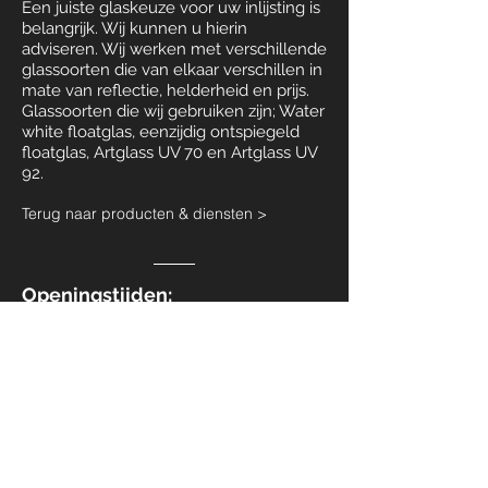
Een juiste glaskeuze voor uw inlijsting is
belangrijk. Wij kunnen u hierin
adviseren. Wij werken met verschillende
glassoorten die van elkaar verschillen in
mate van reflectie, helderheid en prijs.
Glassoorten die wij gebruiken zijn; Water
white floatglas, eenzijdig ontspiegeld
floatglas, Artglass UV 70 en Artglass UV
92.
Terug naar producten & diensten >
Openingstijden:
Maandag tot en met zaterdag
geopend na telefonische
afspraak.
06 11382948
Tel: